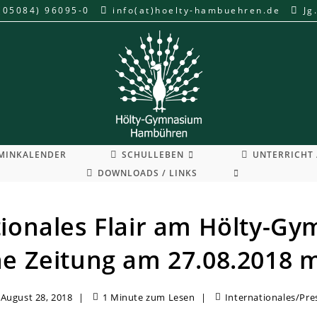
(05084) 96095-0
info(at)hoelty-hambuehren.de
Jg
MINKALENDER
SCHULLEBEN
UNTERRICHT 
WEBSITE-
DOWNLOADS / LINKS
SUCHE
UMSCHALTEN
tionales Flair am Hölty-G
he Zeitung am 27.08.2018 m
August 28, 2018
1 Minute zum Lesen
Internationales
/
Pre