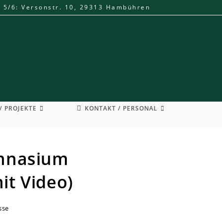
. 5/6: Versonstr. 10, 29313 Hambühren
/ PROJEKTE
KONTAKT / PERSONAL
ymnasium
it Video)
sse