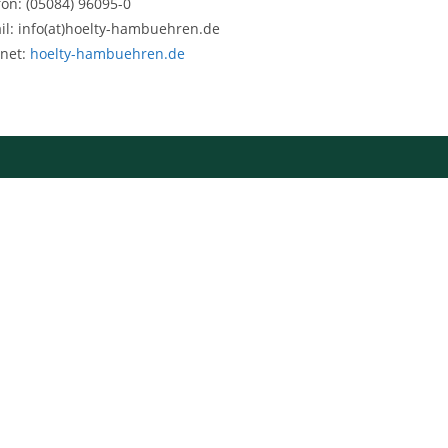
fon: (05084) 96095-0
il: info(at)hoelty-hambuehren.de
rnet:
hoelty-hambuehren.de