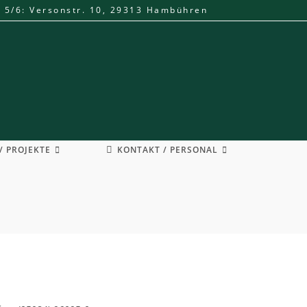
. 5/6: Versonstr. 10, 29313 Hambühren
/ PROJEKTE
KONTAKT / PERSONAL