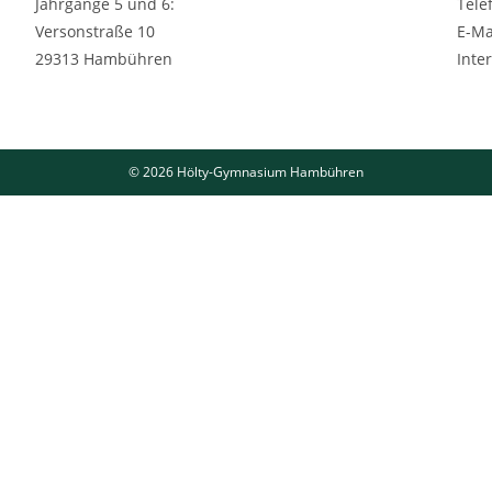
Jahrgänge 5 und 6:
Tele
Versonstraße 10
E-Ma
29313 Hambühren
Inte
© 2026 Hölty-Gymnasium Hambühren