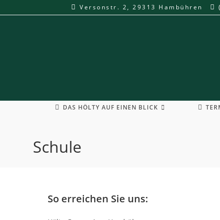
Zum
Versonstr. 2, 29313 Hambühren
Inhalt
springen
DAS HÖLTY AUF EINEN BLICK
TER
Schule
So erreichen Sie uns: