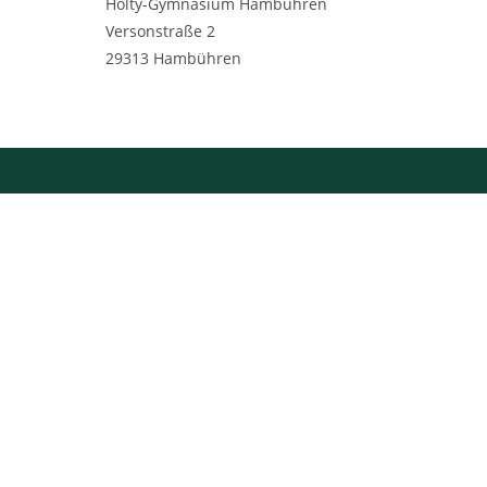
Hölty-Gymnasium Hambühren
Versonstraße 2
29313 Hambühren