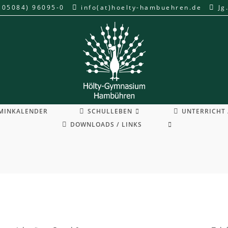
(05084) 96095-0
info(at)hoelty-hambuehren.de
Jg
MINKALENDER
SCHULLEBEN
UNTERRICHT 
WEBSITE-
DOWNLOADS / LINKS
SUCHE
UMSCHALTEN