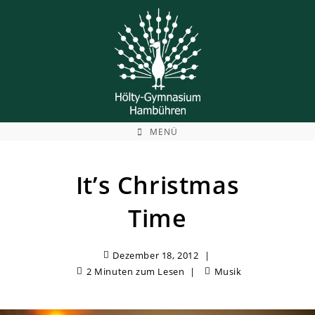
Zum
Inhalt
springen
MENÜ
It’s Christmas
Time
Dezember 18, 2012
2 Minuten zum Lesen
Musik