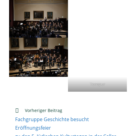
Tonspur
Weitere
Vorheriger Beitrag
Artikel
Fachgruppe Geschichte besucht
ansehen
Eröffnungsfeier