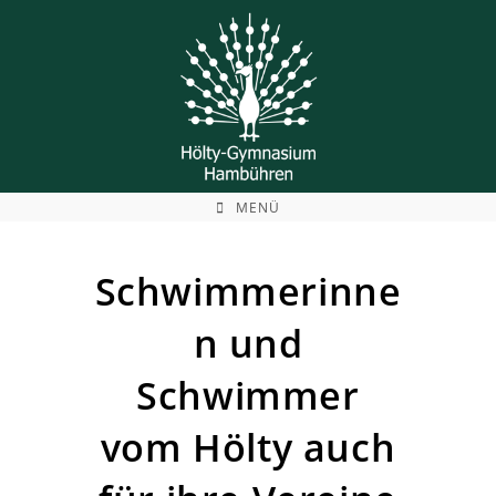
Zum
Inhalt
springen
MENÜ
Schwimmerinne
n und
Schwimmer
vom Hölty auch