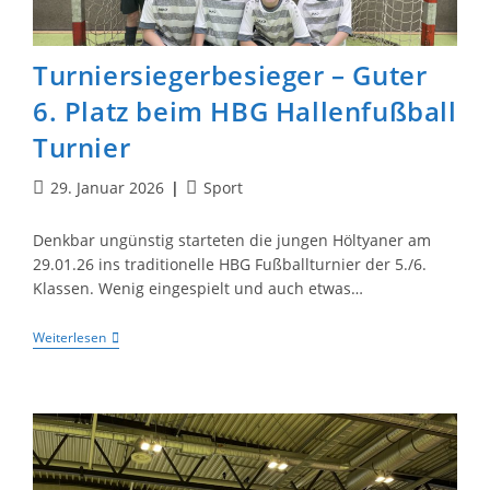
Turniersiegerbesieger – Guter
6. Platz beim HBG Hallenfußball
Turnier
Beitrag
Beitrags-
29. Januar 2026
Sport
veröffentlicht:
Kategorie:
Denkbar ungünstig starteten die jungen Höltyaner am
29.01.26 ins traditionelle HBG Fußballturnier der 5./6.
Klassen. Wenig eingespielt und auch etwas…
Turniersiegerbesieger
Weiterlesen
–
Guter
6.
Platz
Beim
HBG
Hallenfußball
Turnier