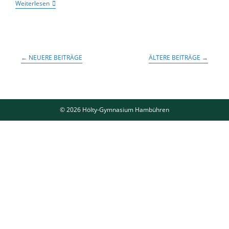
Spannende
Weiterlesen
Spiele
Bei
Sportfesten
In
Celle
Und
←
NEUERE BEITRÄGE
ÄLTERE BEITRÄGE
→
Hambühren
© 2026 Hölty-Gymnasium Hambühren