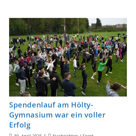
Mit
König
Und
Dame
–
6.
Schulschachmeisterschaft
Am
Hölty-
Gymnasium
Spendenlauf am Hölty-
Gymnasium war ein voller
Erfolg
Beitrag
Beitrags-
30. April 2025
Nachrichten
/
Sport