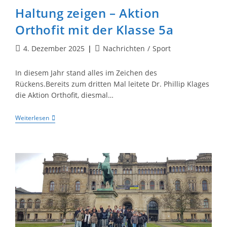
Haltung zeigen – Aktion
Orthofit mit der Klasse 5a
Beitrag
Beitrags-
4. Dezember 2025
Nachrichten
/
Sport
veröffentlicht:
Kategorie:
In diesem Jahr stand alles im Zeichen des
Rückens.Bereits zum dritten Mal leitete Dr. Phillip Klages
die Aktion Orthofit, diesmal…
Haltung
Weiterlesen
Zeigen
–
Aktion
Orthofit
Mit
Der
Klasse
5a