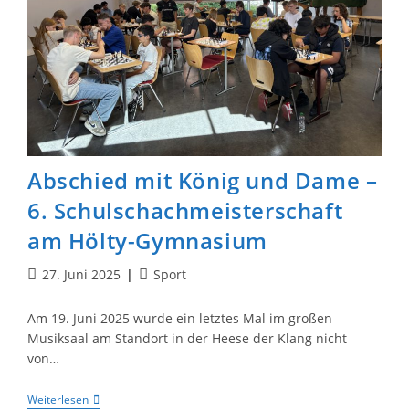
Beim
Schulinternen
Fußballturnier
Abschied mit König und Dame –
6. Schulschachmeisterschaft
am Hölty-Gymnasium
Beitrag
Beitrags-
27. Juni 2025
Sport
veröffentlicht:
Kategorie:
Am 19. Juni 2025 wurde ein letztes Mal im großen
Musiksaal am Standort in der Heese der Klang nicht
von…
Abschied
Weiterlesen