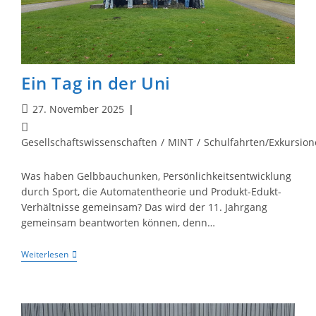
Ein Tag in der Uni
Beitrag
27. November 2025
veröffentlicht:
Beitrags-
Kategorie:
Gesellschaftswissenschaften
/
MINT
/
Schulfahrten/Exkursio
Was haben Gelbbauchunken, Persönlichkeitsentwicklung
durch Sport, die Automatentheorie und Produkt-Edukt-
Verhältnisse gemeinsam? Das wird der 11. Jahrgang
gemeinsam beantworten können, denn…
Ein
Weiterlesen
Tag
In
Der
Uni