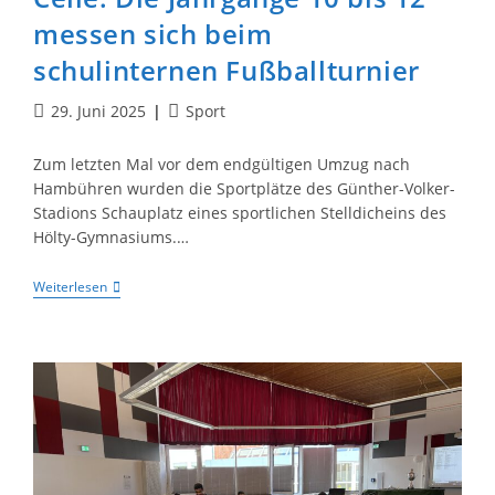
messen sich beim
schulinternen Fußballturnier
Beitrag
Beitrags-
29. Juni 2025
Sport
veröffentlicht:
Kategorie:
Zum letzten Mal vor dem endgültigen Umzug nach
Hambühren wurden die Sportplätze des Günther-Volker-
Stadions Schauplatz eines sportlichen Stelldicheins des
Hölty-Gymnasiums.…
Zum
Weiterlesen
Sportlichen
Abschied
Aus
Celle:
Die
Jahrgänge
10
Bis
12
Messen
Sich