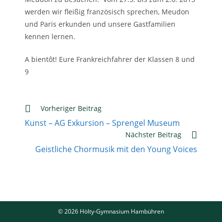
werden wir fleißig französisch sprechen, Meudon
und Paris erkunden und unsere Gastfamilien
kennen lernen.
A bientôt! Eure Frankreichfahrer der Klassen 8 und
9
Weitere
Vorheriger Beitrag
Artikel
Kunst – AG Exkursion – Sprengel Museum
ansehen
Nächster Beitrag
Geistliche Chormusik mit den Young Voices
© 2026 Hölty-Gymnasium Hambühren