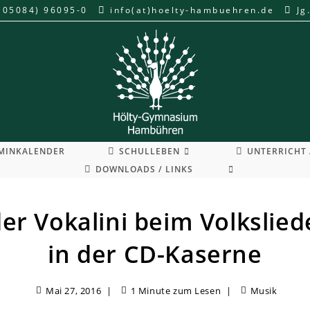
(05084) 96095-0
info(at)hoelty-hambuehren.de
Jg
MINKALENDER
SCHULLEBEN
UNTERRICHT 
WEBSITE-
DOWNLOADS / LINKS
SUCHE
UMSCHALTEN
der Vokalini beim Volkslied
in der CD-Kaserne
Mai 27, 2016
1 Minute zum Lesen
Musik