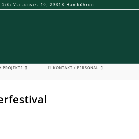
. 5/6: Versonstr. 10, 29313 Hambühren
/ PROJEKTE
KONTAKT / PERSONAL
erfestival