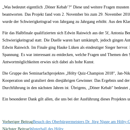
„Was bedeutet eigentlich ‚Döner Kebab‘?“ Diese und weitere Fragen musst
beantworten. Das Projekt fand vom 2. November bis zum 29. November 2018 st
wurde der Schwierigkeitsgrad von Jahrgang zu Jahrgang erhöht. Aus den Klasse
Für das Halbfinale qualifizierten sich Edwin Raiswich aus der 5f, Antonia 
Schwierigkeitsgrad statt. Die Duelle waren hart umkämpft, jedoch gingen An
Edwin Raiswich. Im Finale ging Hauke Lüken als eindeutiger Sieger hervor. 
Spannung. Es war interessant zu entdecken, welche Fragen und Themen den Sc
Antwortmöglichkeiten erwies sich dabei als hohe Kunst.
Die Gruppe des Seminarfachprojektes „Hölty Quiz-Champion 2018“, Jan-Nikl
Kooperation und gratuliert dem diesjährigen Gewinner. Das Ergebnis und der V
Durchführung in den nächsten Jahren ist. Übrigens, „Döner Kebab“ bedeutet „
Ein besonderer Dank gilt allen, die uns bei der Ausführung dieses Projektes u
Weitere
Vorheriger Beitrag
Besuch des Oberbürgermeisters Dr. Jörg Nigge am Hölty
Artikel
Nächster Beitrag
Winterball des Hölty