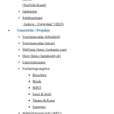
(YouTube-Kanal)
Jahrbücher
Schülerzeitung
„Ludwig – Up(to)date“ (2023)
Unterricht / Projekte
Vertretungsplan (öffentlich)
Vertretungsplan (intern)
WebUntis (https://webuntis.com)
IServ (https://meinhoelty.de)
Unterrichtszeiten
Nachmittagsangebot
Broschüre
Musik
MINT
Sport & Spiel
Theater & Kunst
Sonstiges
Wahlpflichtunterricht (WPU)