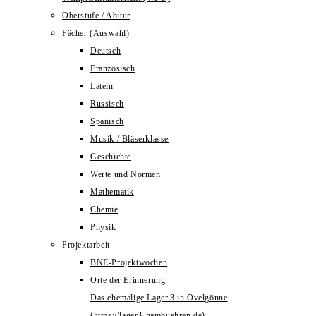
Oberstufe / Abitur
Fächer (Auswahl)
Deutsch
Französisch
Latein
Russisch
Spanisch
Musik / Bläserklasse
Geschichte
Werte und Normen
Mathematik
Chemie
Physik
Projektarbeit
BNE-Projektwochen
Orte der Erinnerung –
Das ehemalige Lager 3 in Ovelgönne
(https://lager3-hambuehren.de)