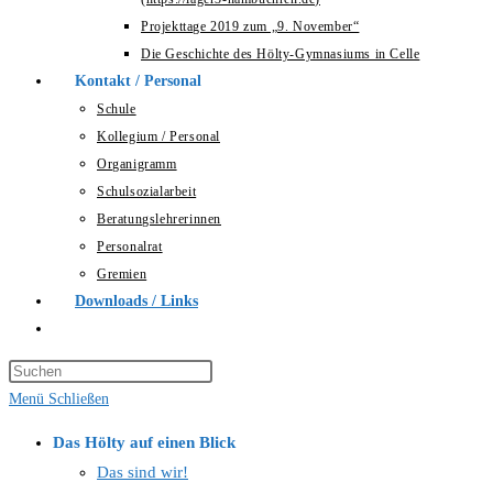
Projekttage 2019 zum „9. November“
Die Geschichte des Hölty-Gymnasiums in Celle
Kontakt / Personal
Schule
Kollegium / Personal
Organigramm
Schulsozialarbeit
Beratungslehrerinnen
Personalrat
Gremien
Downloads / Links
Website-
Suche
Press
umschalten
Escape
Menü
Schließen
to
Das Hölty auf einen Blick
close
Das sind wir!
the