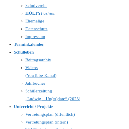
Schulverein
HÖLTY
Fashion
Ehemalige
Datenschutz
Impressum
Terminkalender
Schulleben
Beitragsarchiv
Videos
(YouTube-Kanal)
Jahrbücher
Schülerzeitung
„Ludwig – Up(to)date“ (2023)
Unterricht / Projekte
Vertretungsplan (öffentlich)
Vertretungsplan (intern)