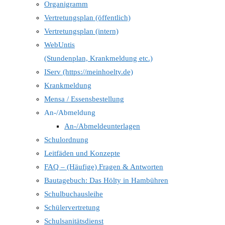
Organigramm
search
Vertretungsplan (öffentlich)
panel.
Vertretungsplan (intern)
WebUntis
(Stundenplan, Krankmeldung etc.)
IServ (https://meinhoelty.de)
Krankmeldung
Mensa / Essensbestellung
An-/Abmeldung
An-/Abmeldeunterlagen
Schulordnung
Leitfäden und Konzepte
FAQ – (Häufige) Fragen & Antworten
Bautagebuch: Das Hölty in Hambühren
Schulbuchausleihe
Schülervertretung
Schulsanitätsdienst