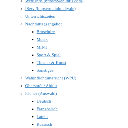
WebUntis (https://webuntis.com)
IServ (https://meinhoelty.de)
Unterrichtszeiten
Nachmittagsangebot
Broschüre
Musik
MINT
Sport & Spiel
Theater & Kunst
Sonstiges
Wahlpflichtunterricht (WPU)
Oberstufe / Abitur
Fächer (Auswahl)
Deutsch
Französisch
Latein
Russisch