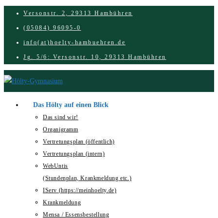
Zum
Versonstr. 2, 29313 Hambühren
Inhalt
(05084) 96095-0
springen
info(at)hoelty-hambuehren.de
Jg. 5/6: Versonstr. 10, 29313 Hambühren
Das Hölty auf einen Blick
Das sind wir!
Organigramm
Vertretungsplan (öffentlich)
Vertretungsplan (intern)
WebUntis
(Stundenplan, Krankmeldung etc.)
IServ (https://meinhoelty.de)
Krankmeldung
Mensa / Essensbestellung