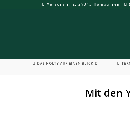
Zum
Versonstr. 2, 29313 Hambühren
Inhalt
springen
DAS HÖLTY AUF EINEN BLICK
TER
Mit den 