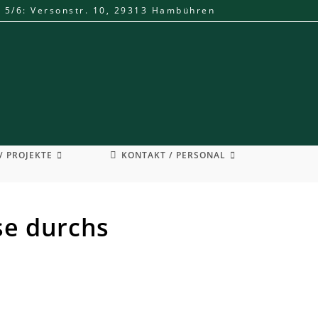
. 5/6: Versonstr. 10, 29313 Hambühren
/ PROJEKTE
KONTAKT / PERSONAL
se durchs