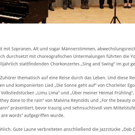
keit mit Sopranen, Alt und sogar Männerstimmen, abwechslungsreich
ch durchsetzt mit choreografischen Untermalungen führten die You
alljährlich stattfindenden Chorkonzertes „Sing and Swing“ im gut
örer thematisch auf eine Reise durch das Leben. Und diese Reise 
en und komponierten Lied „Die Sonne geht auf“ von Chorleiter Eg
n Volksliedstücken „Limu Lima“ und „Über meiner Heimat Frühling
ey done to the rain“ von Malvina Reynolds und „For the beauty of
ann“ präsentiert, bevor traurig und sehnsuchtsvoll vom Mittelstu
are words“ aufgegriffen wurde.
lich. Gute Laune verbreiteten anschließend die Jazzstücke „Dab 