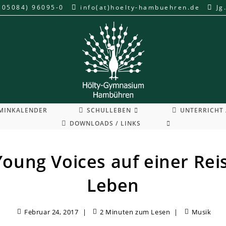
(05084) 96095-0
info(at)hoelty-hambuehren.de
Jg
MINKALENDER
SCHULLEBEN
UNTERRICHT 
WEBSITE-
DOWNLOADS / LINKS
SUCHE
UMSCHALTEN
Young Voices auf einer Rei
Leben
Februar 24, 2017
2 Minuten zum Lesen
Musik